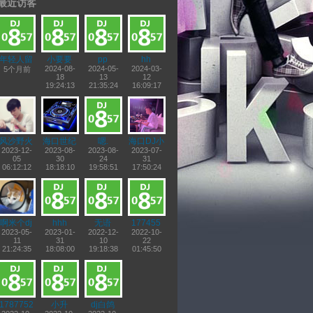
最近访客
年轻人留
小要要
pp
hh
步
2024-08-
2024-05-
2024-03-
5个月前
18
13
12
19:24:13
21:35:24
16:09:17
风沙野火
海口世纪
嗯.
海口DJ小
2023-12-
中英文推
2023-08-
2023-08-
2023-07-
马哥
05
30
24
31
广者
06:12:12
18:18:10
19:58:51
17:50:24
啊米个dj
hhh
无语
177455
2023-05-
佛
2023-01-
2022-12-
2022-10-
11
31
10
22
21:24:35
18:08:00
19:18:38
01:45:50
1787752
小升
dj白鸽