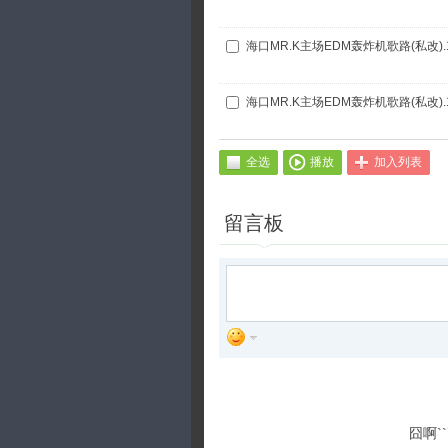
海口MR.K主场EDM轰炸机歌路(私改).
海口MR.K主场EDM轰炸机歌路(私改).
全选
播放
加入列表
留言板
囧啊`