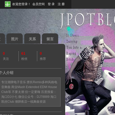
欢迎您登录！
会员空间
登 录
注 册
过
照片
关系
留言
0
61
0
关注
粉丝
推荐
个人介绍
◆
◆
专注潮牌电子音乐 擅长Remix多种风格电
音舞曲 商业Mash Extended EDM House
86221923
Club等 不要太潮 但一定要嗨 百度搜索：
海口DJ小七 微信公众号：DJ78889 海口
凯丝Club 潮牌夜店一线舞曲资源