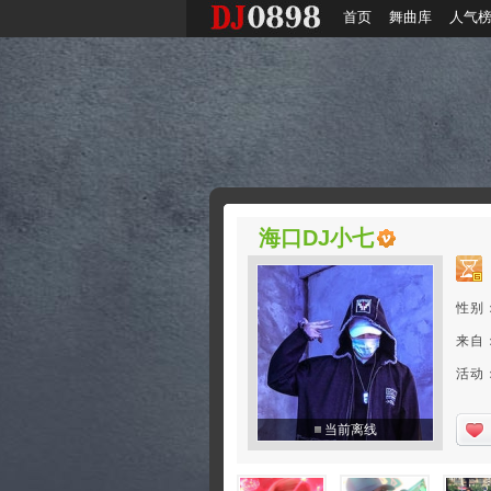
首页
舞曲库
人气
海口DJ小七
性别
来自
活动：2
当前离线