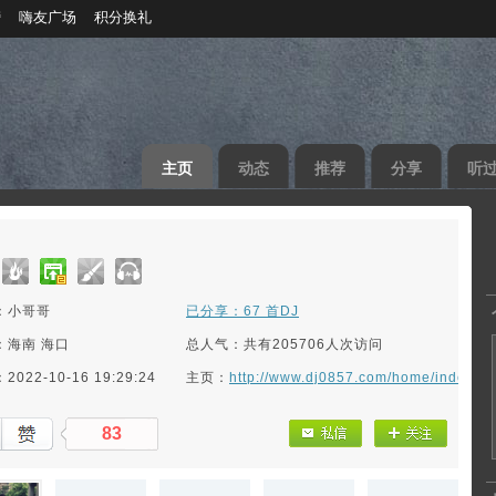
榜
嗨友广场
积分换礼
主页
动态
推荐
分享
听
：小哥哥
已分享：67 首DJ
：海南 海口
总人气：共有205706人次访问
022-10-16 19:29:24
主页：
http://www.dj0857.com/home/index/a
83