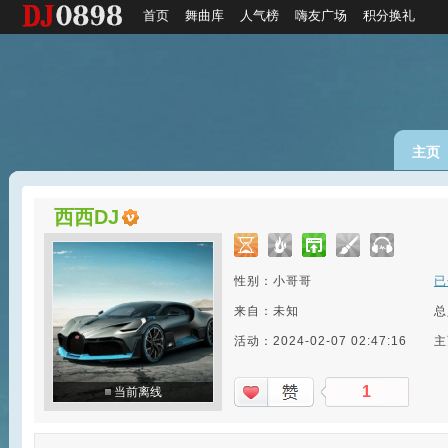
首页
舞曲库
人气榜
嗨友广场
积分换礼
主页
西西DJ
性别：小哥哥
已
来自：未知
总
活动：2024-02-07 02:47:16
主
1
当前离线