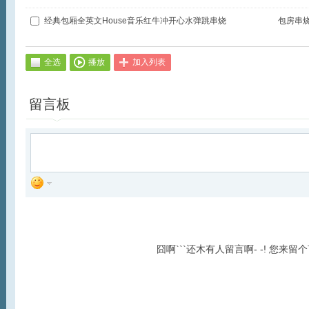
经典包厢全英文House音乐红牛冲开心水弹跳串烧
包房串
全选
播放
加入列表
留言板
囧啊```还木有人留言啊- -! 您来留