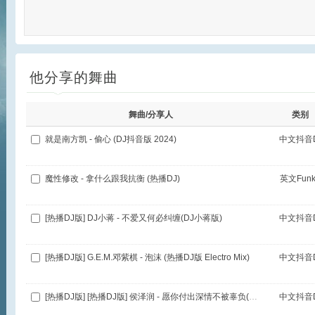
他分享的舞曲
舞曲/分享人
类别
就是南方凯 - 偷心 (DJ抖音版 2024)
中文抖音D
魔性修改 - 拿什么跟我抗衡 (热播DJ)
英文Funk
[热播DJ版] DJ小蒋 - 不爱又何必纠缠(DJ小蒋版)
中文抖音D
[热播DJ版] G.E.M.邓紫棋 - 泡沫 (热播DJ版 Electro Mix)
中文抖音D
[热播DJ版] [热播DJ版] 侯泽润 - 愿你付出深情不被辜负(DJ铁柱版)
中文抖音D