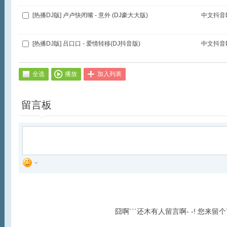
[热播DJ版] 卢卢快闭嘴 - 意外 (DJ豪大大版)
中文抖音D
[热播DJ版] 吕口口 - 爱情转移(DJ抖音版)
中文抖音D
全选
播放
加入列表
留言板
囧啊```还木有人留言啊- -! 您来留