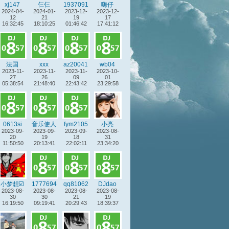
xj147
仨仨
1937091
嗨仔
2024-04-
2024-01-
2023-12-
5
2023-12-
12
21
19
17
16:32:45
18:10:25
01:46:42
17:41:12
法国
xxx
az20041
wb04
2023-11-
2023-11-
2023-11-
2
2023-10-
27
26
09
01
05:38:54
21:48:40
22:43:42
23:29:58
0613si
音乐使人
fym2105
小亮
2023-09-
2023-09-
快乐
2023-09-
2
2023-08-
20
19
18
31
11:50:50
20:13:41
22:02:11
23:34:20
小梦想☑️
1777694
qq81062
DJdao
2023-08-
2023-08-
9
2023-08-
3
2023-08-
30
30
21
19
16:19:50
09:19:41
20:29:43
18:39:37