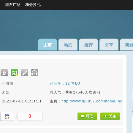
榜
嗨友广场
积分换礼
主页
动态
推荐
分享
听
：小哥哥
已分享：12 首DJ
：未知
总人气：共有27540人次访问
023-07-01 03:11:11
主页：
http://www.dj0857.com/home/index/g
0