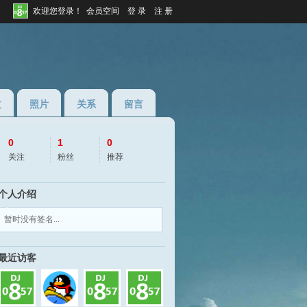
欢迎您登录！
会员空间
登 录
注 册
过
照片
关系
留言
0
1
0
关注
粉丝
推荐
个人介绍
◆
◆
暂时没有签名...
98yy
最近访客