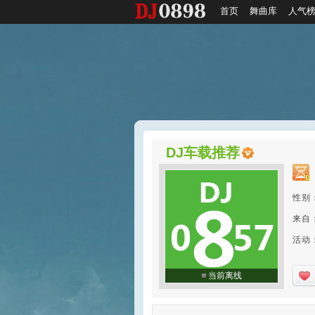
首页
舞曲库
人气
DJ车载推荐
性别
来自
活动：2
当前离线