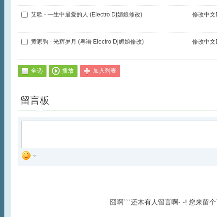
艾歌 - 一生中最爱的人 (Electro Dj媚娘修改)
修改中文D
黄家驹 - 光辉岁月 (粤语 Electro Dj媚娘修改)
修改中文D
全选
播放
加入列表
留言板
囧啊```还木有人留言啊- -! 您来留