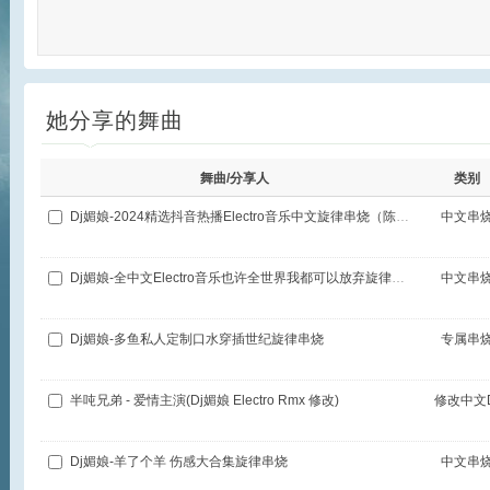
她分享的舞曲
舞曲/分享人
类别
Dj媚娘-2024精选抖音热播Electro音乐中文旋律串烧（陈陈专属定制）
中文串
Dj媚娘-全中文Electro音乐也许全世界我都可以放弃旋律串烧
中文串
Dj媚娘-多鱼私人定制口水穿插世纪旋律串烧
专属串
半吨兄弟 - 爱情主演(Dj媚娘 Electro Rmx 修改)
修改中文D
Dj媚娘-羊了个羊 伤感大合集旋律串烧
中文串