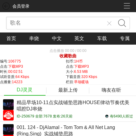
会员登录
首页
串烧
中文
英文
车载
专属
点击播放
00:00
/
00:00
收藏歌曲
编号:
106775
扣币:
1H币
点击:
下载MP3
点击:
下载MP3
时长:
00:02:51
大小:
6.53 MB
试听音质:
64 Kbps
下载音质:
320 Kbps
点播量:
14223
栏目:
早场暖场
DJ灵灵
最新上传
嗨友在听
精品早场10-11点实战铺垫思路HOUSE律动节奏优美
唱腔DJ串烧
ID-250679 全部:7678 发布:26天前
有6490人听过
001. 124 - DjAlamal - Tom Tom & All Net Lang
(Ring.Sing)_实战铺垫思路