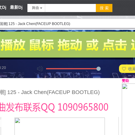
Dj
最新Dj
舞曲
潮] 125 - Jack Chen(FACEUP BOOTLEG)
3:20
收
赞助
 125 - Jack Chen(FACEUP BOOTLEG)