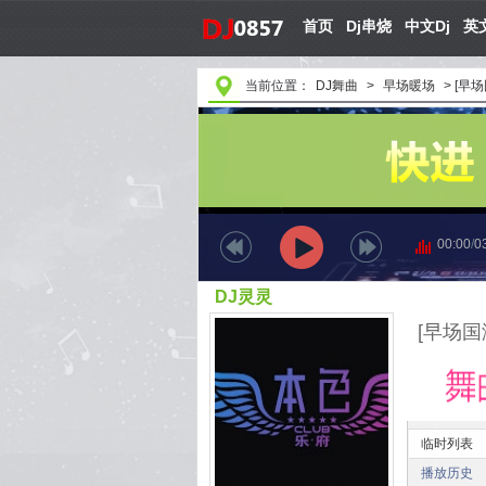
首页
Dj串烧
中文Dj
英文
当前位置：
DJ舞曲
>
早场暖场
>
[早场国
00:00
/
0
DJ灵灵
[早场国潮]
临时列表
播放历史