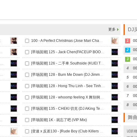
DJ
更多
x
100 - A Perfect Christmas (Jose Mari Chan) (DNNX XMAS Remix) RNB
1
00
2
00
气氛男说唱 - Dong Dong 2023 ERS VinaHosu Mix
[早场国潮] 125 - Jack Chen(FACEUP BOOTLEG)
3
国潮] 126 - Johnnfy Dang(FACEUP BOOTLEG)
[早场国潮] 126 - 二手車 Southside (KUEI Tech House Mashup)
4
00
潮] 126 - 爆火热单straight as _Edmame(morii小宗 mashup)
[早场国潮] 128 - Burn Me Down (DJ-Jimmy remix)
5
0
[早场国潮] 128 - Hong Thu Linh - See Tinh x Step By Step (Dannic Remix)
6
0
7
00
[早场国潮] 128 - whoomp feeling X 舞别例(Morii Edit)
8
[早场国潮] 135 - CHEKI 切克 (DJ AKing Tech House Edition)
舞
 CHEKI 切克(FACEUP BOOTLEG)
[早场国潮] 1K - 就忘了吧 (VIP Mix)
[变速 x 反差130 - ]Rude Boy (Club Killers OG to Klean Rmx Trans)
试听格