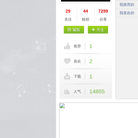
我推荐的
29
44
7299
我喜欢的
关注
粉丝
分享
1
推荐
2
喜欢
1
下载
14855
人气