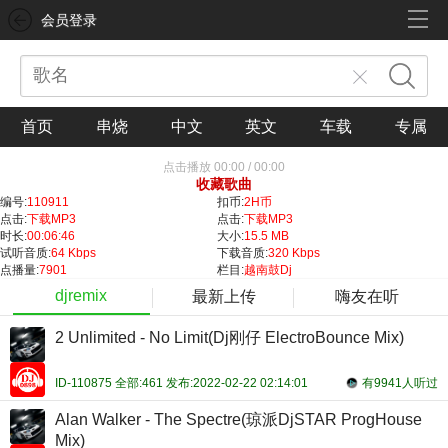
会员登录
首页
串烧
中文
英文
车载
专属
点击播放
00:00
/
00:00
收藏歌曲
编号:
110911
扣币:
2H币
点击:
下载MP3
点击:
下载MP3
时长:
00:06:46
大小:
15.5 MB
试听音质:
64 Kbps
下载音质:
320 Kbps
点播量:
7901
栏目:
越南鼓Dj
djremix
最新上传
嗨友在听
2 Unlimited - No Limit(Dj刚仔 ElectroBounce Mix)
ID-110875 全部:461 发布:2022-02-22 02:14:01
有9941人听过
Alan Walker - The Spectre(琼派DjSTAR ProgHouse
Mix)