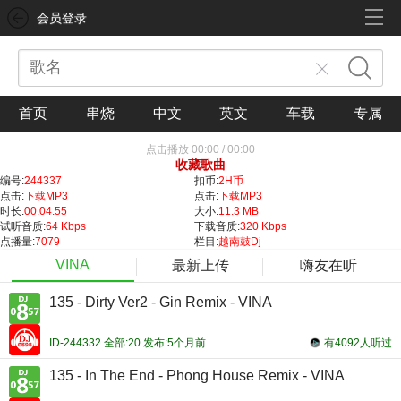
会员登录
首页
串烧
中文
英文
车载
专属
点击播放
00:00
/
00:00
收藏歌曲
编号:
244337
扣币:
2H币
点击:
下载MP3
点击:
下载MP3
时长:
00:04:55
大小:
11.3 MB
试听音质:
64 Kbps
下载音质:
320 Kbps
点播量:
7079
栏目:
越南鼓Dj
VINA
最新上传
嗨友在听
135 - Dirty Ver2 - Gin Remix - VINA
ID-244332 全部:20 发布:5个月前
有4092人听过
135 - In The End - Phong House Remix - VINA