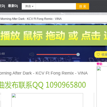
Dj
最新Dj
舞曲
 Morning After Dark - KCV Ft Fong Remix - VINA
5:48
收
赞助
orning After Dark - KCV Ft Fong Remix - VINA