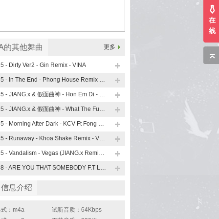
在
线
NA的其他舞曲
更多
5 - Dirty Ver2 - Gin Remix - VINA
135 - In The End - Phong House Remix - VINA
135 - JIANG.x & 假面曲神 - Hon Em Di - VINA
135 - JIANG.x & 假面曲神 - What The Fuck - VINA
135 - Morning After Dark - KCV Ft Fong Remix - VINA
135 - Runaway - Khoa Shake Remix - VINA
135 - Vandalism - Vegas (JIANG.x Remix) - VINA
138 - ARE YOU THAT SOMEBODY F.T LOST IN LOVE ( Jind F.T KEEBIN MIX ) - VINA
曲信息介绍
式：m4a
试听音质：64Kbps