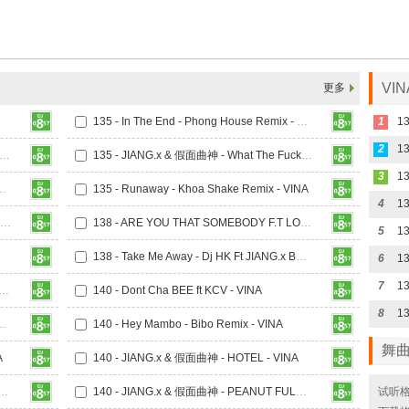
VI
更多
135 - In The End - Phong House Remix - VINA
1
13
2
 - JIANG.x & 假面曲神 - Hon Em Di - VINA
135 - JIANG.x & 假面曲神 - What The Fuck - VINA
3
ark - KCV Ft Fong Remix - VINA
135 - Runaway - Khoa Shake Remix - VINA
4
135 - Vandalism - Vegas (JIANG.x Remix) - VINA
138 - ARE YOU THAT SOMEBODY F.T LOST IN LOVE ( Jind F.T KEEBIN MIX ) - VINA
5
138 - Take Me Away - Dj HK Ft JIANG.x Bootleg - VINA
6
7
Don t Cry Ver 2 - HUngTeddy (JIANG.x Remix) - VINA
140 - Dont Cha BEE ft KCV - VINA
8
in - Send Me An Angel (JIANG.x Remix) - VINA
140 - Hey Mambo - Bibo Remix - VINA
舞
A
140 - JIANG.x & 假面曲神 - HOTEL - VINA
.x & 假面曲神 - KIEZUA ART TEAM - VINA
140 - JIANG.x & 假面曲神 - PEANUT FULL - VINA
试听格