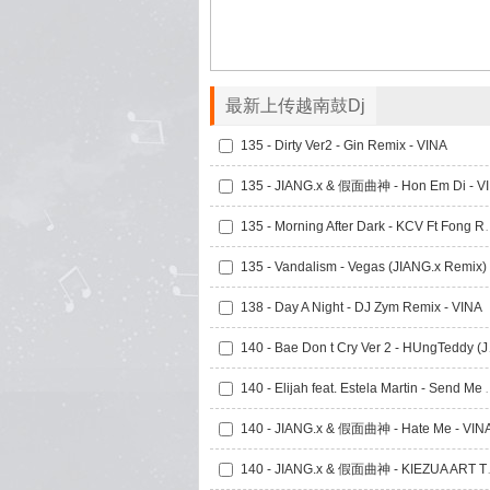
最新上传越南鼓Dj
135 - Dirty Ver2 - Gin Remix - VINA
135
135 - Morning After D
138 - Day A Night - DJ Zym Remix - VINA
140 - Bae 
140 - Elijah feat. Estela Mart
140 - JIANG.x & 假面曲神 - Hate Me - VIN
140 - JIANG