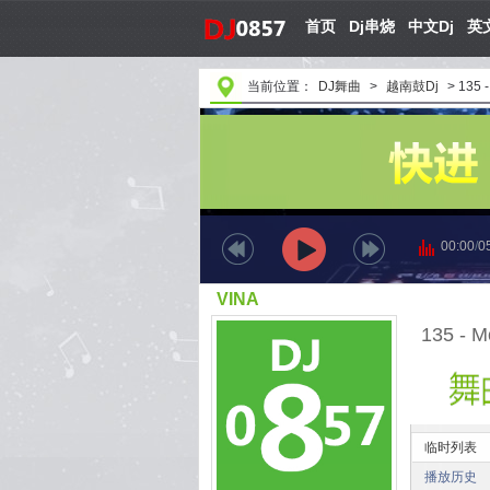
首页
Dj串烧
中文Dj
英文
当前位置：
DJ舞曲
>
越南鼓Dj
>
135 -
00:00
/
0
VINA
135 - M
临时列表
播放历史