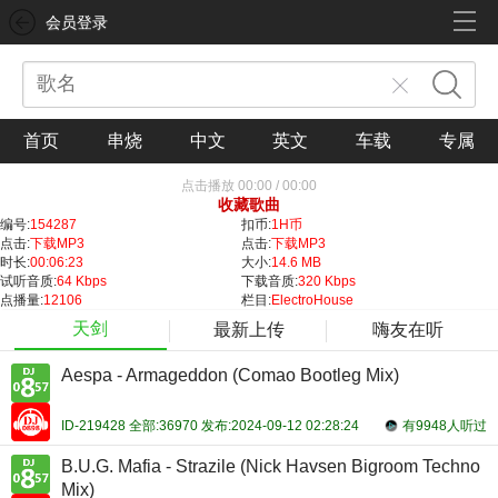
会员登录
首页
串烧
中文
英文
车载
专属
点击播放
00:00
/
00:00
收藏歌曲
编号:
154287
扣币:
1H币
点击:
下载MP3
点击:
下载MP3
时长:
00:06:23
大小:
14.6 MB
试听音质:
64 Kbps
下载音质:
320 Kbps
点播量:
12106
栏目:
ElectroHouse
天剑
最新上传
嗨友在听
Aespa - Armageddon (Comao Bootleg Mix)
ID-219428 全部:36970 发布:2024-09-12 02:28:24
有9948人听过
B.U.G. Mafia - Strazile (Nick Havsen Bigroom Techno
Mix)