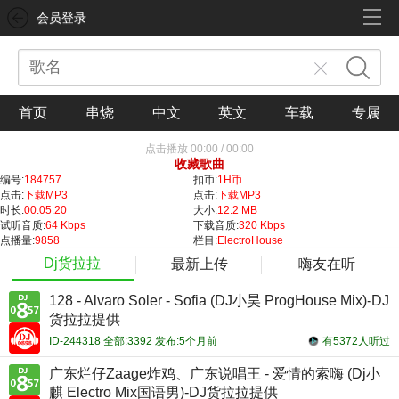
会员登录
首页
串烧
中文
英文
车载
专属
点击播放
00:00
/
00:00
收藏歌曲
编号:
184757
扣币:
1H币
点击:
下载MP3
点击:
下载MP3
时长:
00:05:20
大小:
12.2 MB
试听音质:
64 Kbps
下载音质:
320 Kbps
点播量:
9858
栏目:
ElectroHouse
Dj货拉拉
最新上传
嗨友在听
128 - Alvaro Soler - Sofia (DJ小昊 ProgHouse Mix)-DJ
货拉拉提供
ID-244318 全部:3392 发布:5个月前
有5372人听过
广东烂仔Zaage炸鸡、广东说唱王 - 爱情的索嗨 (Dj小
麒 Electro Mix国语男)-DJ货拉拉提供