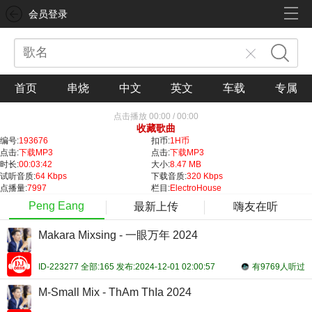
会员登录
首页
串烧
中文
英文
车载
专属
点击播放
00:00
/
00:00
收藏歌曲
编号:
193676
扣币:
1H币
点击:
下载MP3
点击:
下载MP3
时长:
00:03:42
大小:
8.47 MB
试听音质:
64 Kbps
下载音质:
320 Kbps
点播量:
7997
栏目:
ElectroHouse
Peng Eang
最新上传
嗨友在听
Makara Mixsing - 一眼万年 2024
ID-223277 全部:165 发布:2024-12-01 02:00:57
有9769人听过
M-Small Mix - ThAm ThIa 2024