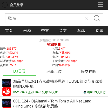
会员登录
首页
串烧
中文
英文
车载
专属
点击播放
00:00
/
00:00
收藏歌曲
编号:
183877
扣币:
1H币
点击:
下载MP3
点击:
下载MP3
时长:
00:03:56
大小:
9.04 MB
试听音质:
64 Kbps
下载音质:
320 Kbps
点播量:
7557
栏目:
早场暖场
DJ灵灵
最新上传
嗨友在听
精品早场10-11点实战铺垫思路HOUSE律动节奏优美
唱腔DJ串烧
ID-250679 全部:7678 发布:24天前
有6433人听过
001. 124 - DjAlamal - Tom Tom & All Net Lang
(Ring.Sing)_实战铺垫思路