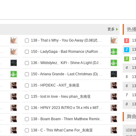
热播
更多
138 - That s Why - You Go Away (DJ积武 Bounce Remix)
1
1
2
1
138 - 今晚需要你的爱 I Need Your Love (DJ积武 Bounce Mix)
150 - LadyGaga - Bad Romance (AaRon Bounce Mix 2024 )v2
3
1
Dream (FR3NZ_新弹跳Melbourne Mash Up Bootleg)V3
136 - Wildstylez、KiFi - Shine A Light (DJ十三 Melbourne Mix)
4
150 - 阿索阿索 Arkins - Acid Rangers (Dust Bounce Mix)
150 - Ariana Grande - Last Christmas (Dj KaNSas 新弹跳_Mash Up Bootleg)
5
1
ess - Kim Bình Remix_东南亚
135 - HPDEKC - AXIT_东南亚
6
7
135 - lost in love - hieu phan_东南亚
8
1
 - Em Say Goodbye Bay VER 2 PD ft TuanDo_东南亚
136 - HPNY 2023 INTRO x TA x HN x MIT_东南亚
舞
- I Know You Want Me - Dat Myn x Thien Mathew_东南亚
138 - Boam Boam - Thien Matthew Remix_东南亚
e Back - PT Remix_东南亚
138 - C - This What Came For_东南亚
试听格