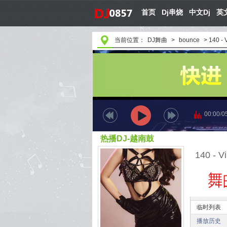
首页
Dj串烧
中文Dj
英文
当前位置：
DJ舞曲
>
bounce
>
140 -
00:00
/
0
热播DJ-越南鼓
临时列表
播放历史