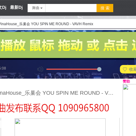
Dj
最新Dj
舞曲
 VinaHouse_乐巢会 YOU SPIN ME ROUND - VAVH Remix
5:08
收
赞助
140 - VinaHouse_乐巢会 YOU SPIN ME ROUND - VAVH Remix