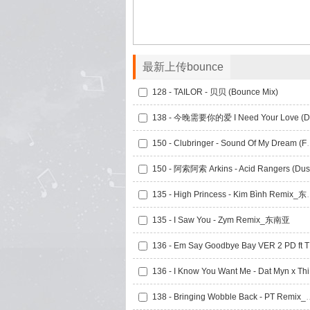
最新上传bounce
128 - TAILOR - 贝贝 (Bounce Mix)
150 - Clubringer - Sound Of My 
135 - High Princ
135 - I Saw You - Zym Remix_东南亚
136
136 
138 - Bringing Wobbl