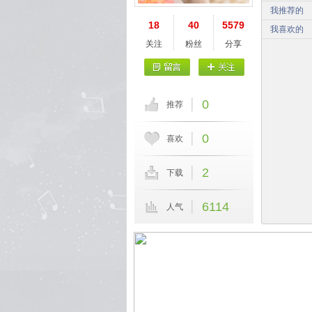
我推荐的
18
40
5579
我喜欢的
关注
粉丝
分享
0
推荐
0
喜欢
2
下载
6114
人气