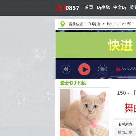
首页
Dj串烧
中文Dj
英文
当前位置：
DJ舞曲
>
bounce
>
150 -
00:00
/
0
最新DJ下载
临时列表
播放历史