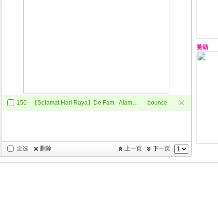
赞助
150 - 【Selamat Hari Raya】De Fam - Alamak Raya Lagi (KAII Exclusive Bounce Mix 新弹跳)
bounce
全选
删除
上一页
下一页