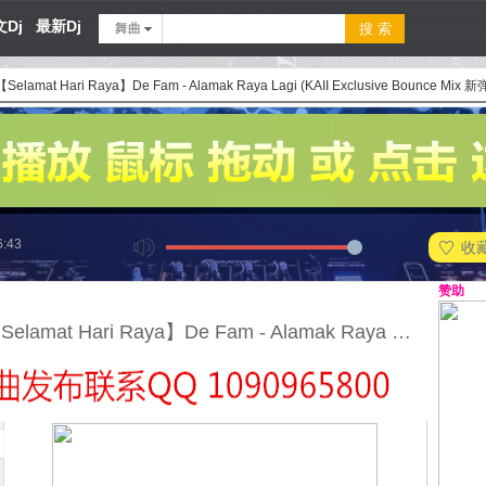
Dj
最新Dj
舞曲
 【Selamat Hari Raya】De Fam - Alamak Raya Lagi (KAII Exclusive Bounce Mix 
6:43
收
赞助
150 - 【Selamat Hari Raya】De Fam - Alamak Raya Lagi (KAII Exclusive Bounce Mix 新弹跳)