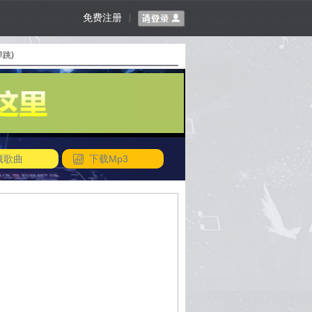
免费注册
|
新弹跳)
藏歌曲
下载Mp3