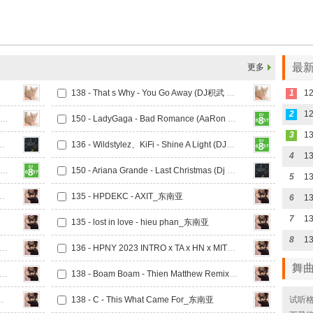
最新
更多
138 - That s Why - You Go Away (DJ积武 Bounce Remix)
1
2
138 - 今晚需要你的爱 I Need Your Love (DJ积武 Bounce Mix)
150 - LadyGaga - Bad Romance (AaRon Bounce Mix 2024 )v2
3
Dream (FR3NZ_新弹跳Melbourne Mash Up Bootleg)V3
136 - Wildstylez、KiFi - Shine A Light (DJ十三 Melbourne Mix)
4
13
150 - 阿索阿索 Arkins - Acid Rangers (Dust Bounce Mix)
150 - Ariana Grande - Last Christmas (Dj KaNSas 新弹跳_Mash Up Bootleg)
5
13
ess - Kim Bình Remix_东南亚
135 - HPDEKC - AXIT_东南亚
6
7
13
135 - lost in love - hieu phan_东南亚
8
13
 - Em Say Goodbye Bay VER 2 PD ft TuanDo_东南亚
136 - HPNY 2023 INTRO x TA x HN x MIT_东南亚
舞
- I Know You Want Me - Dat Myn x Thien Mathew_东南亚
138 - Boam Boam - Thien Matthew Remix_东南亚
e Back - PT Remix_东南亚
138 - C - This What Came For_东南亚
试听格