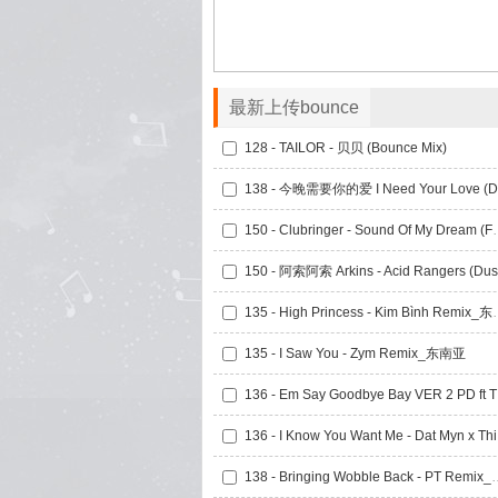
最新上传bounce
128 - TAILOR - 贝贝 (Bounce Mix)
150 - Clubringer - Sound Of My 
135 - High Princ
135 - I Saw You - Zym Remix_东南亚
136
136 
138 - Bringing Wobbl