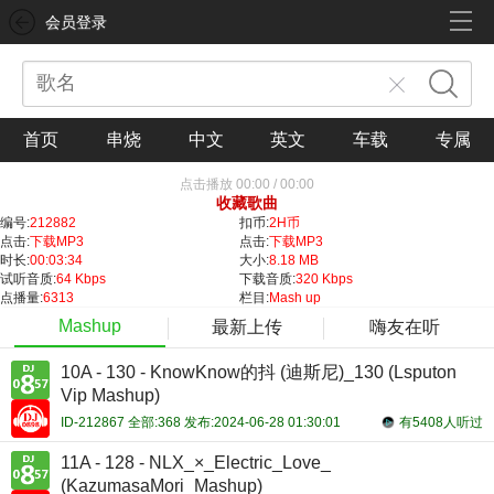
会员登录
首页
串烧
中文
英文
车载
专属
点击播放
00:00
/
00:00
收藏歌曲
编号:
212882
扣币:
2H币
点击:
下载MP3
点击:
下载MP3
时长:
00:03:34
大小:
8.18 MB
试听音质:
64 Kbps
下载音质:
320 Kbps
点播量:
6313
栏目:
Mash up
Mashup
最新上传
嗨友在听
10A - 130 - KnowKnow的抖 (迪斯尼)_130 (Lsputon
Vip Mashup)
ID-212867 全部:368 发布:2024-06-28 01:30:01
有5408人听过
11A - 128 - NLX_×_Electric_Love_
(KazumasaMori_Mashup)