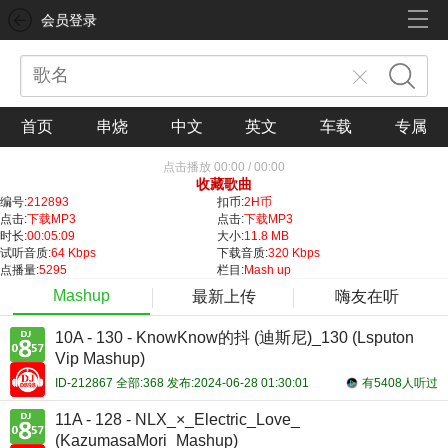
会员登录
首页
串烧
中文
英文
车载
专属
点击播放
00:00
/
00:00
收藏歌曲
编号:
212893
扣币:
2H币
点击:
下载MP3
点击:
下载MP3
时长:
00:05:09
大小:
11.8 MB
试听音质:
64 Kbps
下载音质:
320 Kbps
点播量:
5295
栏目:
Mash up
Mashup
最新上传
嗨友在听
10A - 130 - KnowKnow的抖 (迪斯尼)_130 (Lsputon
Vip Mashup)
ID-212867 全部:368 发布:2024-06-28 01:30:01
有5408人听过
11A - 128 - NLX_×_Electric_Love_
(KazumasaMori_Mashup)