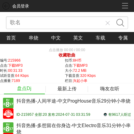
会员登录
首页
串烧
中文
英文
车载
专属
点击播放
00:00
/
00:00
收藏歌曲
编号:
215966
扣币:
8H币
点击:
下载MP3
点击:
下载MP3
时长:
00:31:33
大小:
72.2 MB
试听音质:
64 Kbps
下载音质:
320 Kbps
点播量:
7189
栏目:
兴起小串
盘点Dj
最新上传
嗨友在听
抖音热播-人间半途-中文ProgHouse音乐29分钟小串烧
ID-215957 全部:20 发布:2024-07-31 03:31:59
有9617人听过
抖音热播-多想留在你身边-中文Electro音乐31分钟小串
烧