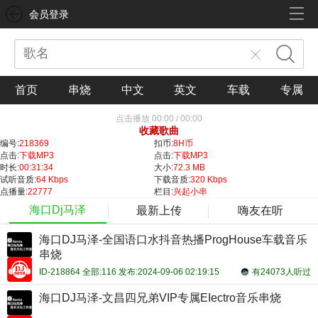
会员登录
首页
串烧
中文
英文
车载
专属
点击播放
00:00
/
00:00
收藏歌曲
编号:
218369
扣币:
8H币
点击:
下载MP3
点击:
下载MP3
时长:
00:31:34
大小:
72.3 MB
试听音质:
64 Kbps
下载音质:
320 Kbps
点播量:
22777
栏目:
兴起小串
海口Dj马泽
最新上传
嗨友在听
海口DJ马泽-全国语口水抖音热播ProgHouse车载音乐
串烧
ID-218864 全部:116 发布:2024-09-06 02:19:15
有24073人听过
海口DJ马泽-文昌四兄弟VIP专属EIectro音乐串烧