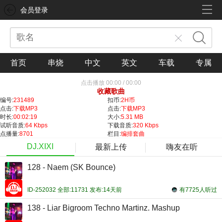
会员登录
首页
串烧
中文
英文
车载
专属
点击播放
00:00
/
00:00
收藏歌曲
编号:
231489
扣币:
2H币
点击:
下载MP3
点击:
下载MP3
时长:
00:02:19
大小:
5.31 MB
试听音质:
64 Kbps
下载音质:
320 Kbps
点播量:
8701
栏目:
编排套曲
DJ.XIXI
最新上传
嗨友在听
128 - Naem (SK Bounce)
ID-252032 全部:11731 发布:14天前
有7725人听过
138 - Liar Bigroom Techno Martinz. Mashup