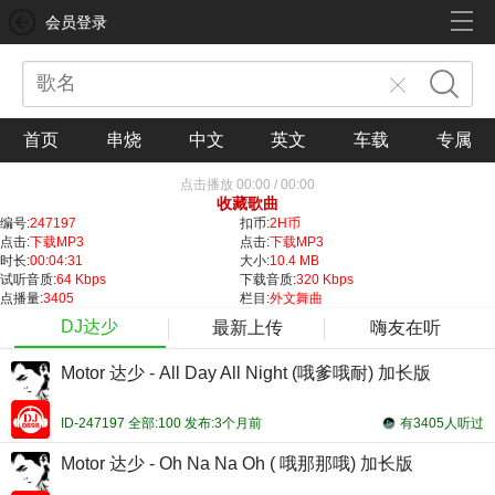
会员登录
首页
串烧
中文
英文
车载
专属
点击播放
00:00
/
00:00
收藏歌曲
编号:
247197
扣币:
2H币
点击:
下载MP3
点击:
下载MP3
时长:
00:04:31
大小:
10.4 MB
试听音质:
64 Kbps
下载音质:
320 Kbps
点播量:
3405
栏目:
外文舞曲
DJ达少
最新上传
嗨友在听
Motor 达少 - All Day All Night (哦爹哦耐) 加长版
ID-247197 全部:100 发布:3个月前
有3405人听过
Motor 达少 - Oh Na Na Oh ( 哦那那哦) 加长版