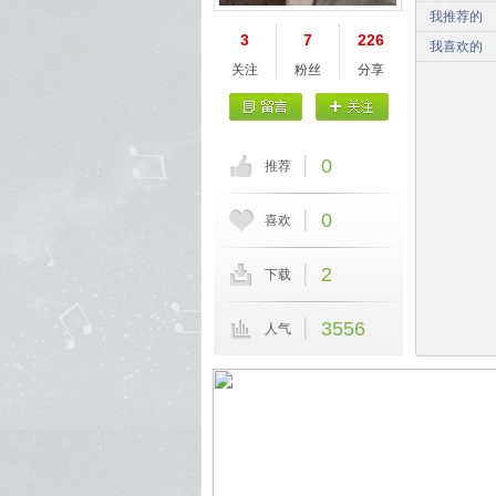
我推荐的
3
7
226
我喜欢的
关注
粉丝
分享
0
推荐
0
喜欢
2
下载
3556
人气