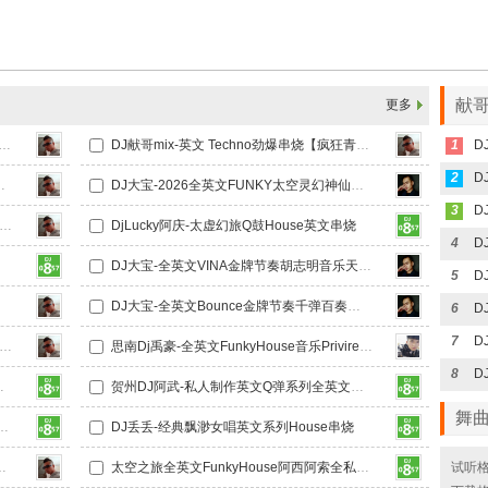
献哥
更多
x全英文慢摇EIectro 【Plastic Dog2026】
DJ献哥mix-英文 Techno劲爆串烧【疯狂青蛙2026】
1
2
文funkyhouse慢摇串烧
DJ大宝-2026全英文FUNKY太空灵幻神仙水MUSIC慢摇大碟
3
哥mix-全英文Techno劲爆串烧 Without Me 2026
DjLucky阿庆-太虚幻旅Q鼓House英文串烧
4
DJ大宝-全英文VINA金牌节奏胡志明音乐天堂风驰电掣越南鼓MUSIC慢摇大碟
5
爆串烧
DJ大宝-全英文Bounce金牌节奏千弹百奏一飞冲天Music电音大碟
6
7
mix-英文Funkyhouse咚鼓串烧 Christopher S Ft Flav Poison 2026
思南Dj禹豪-全英文FunkyHouse音乐Privirea TaVsHotel包房Q鼓慢摇专辑
8
鼓全英文HouseDJ串烧
贺州DJ阿武-私人制作英文Q弹系列全英文HouseDJ串烧
舞
厦门之旅Vlo.2全女生英文House串烧
DJ丢丢-经典飘渺女唱英文系列House串烧
ro Omen III2026DJ串烧
太空之旅全英文FunkyHouse阿西阿索全私改包厢上头串烧
试听格