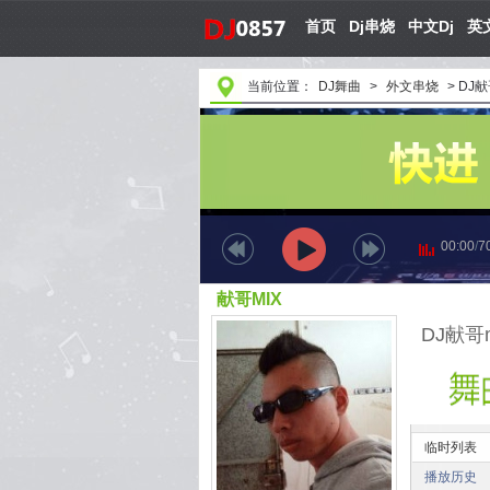
首页
Dj串烧
中文Dj
英文
当前位置：
DJ舞曲
>
外文串烧
>
DJ献
00:00
/
7
献哥MIX
DJ献哥
临时列表
播放历史