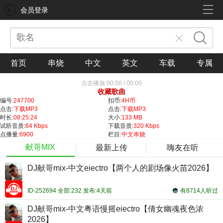
会员登录
首页
串烧
中文
英文
车载
专属
点击播放
00:00
/
00:00
收藏歌曲
编号:
247700
扣币:
4H币
点击:
下载MP3
点击:
下载MP3
时长:
08:25:24
大小:
133 MB
试听音质:
64 Kbps
下载音质:
320 Kbps
点播量:
6900
栏目:
中文串烧
献哥MIX
最新上传
嗨友在听
DJ献哥mix-中文eiectro【两个人的剧场像火苗2026】
ID-252694 全部:232 发布:4天前
有8714人听过
DJ献哥mix-中文粤语慢摇eiectro【倩女幽魂夜色浓
2026】