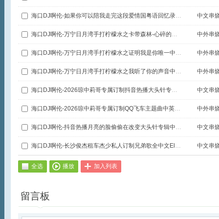
海口DJ啊伦-如果你可以陪我走完这段爱情国粤语回忆录中文Electro旋律极速串烧
中文串
海口DJ啊伦-万宁日月湾手打柠檬水之卡带森林-心碎的梦中英文FKHOSU咚鼓旋律极速串烧
中外串
海口DJ啊伦-万宁日月湾手打柠檬水之证明我是你唯一中英文Electro说唱旋律极速串烧
中外串
海口DJ啊伦-万宁日月湾手打柠檬水之我听了你的声音中英文Electro说唱旋律极速串烧
中外串
海口DJ啊伦-2026琼中莉哥专属订制抖音热播大头针专翻唱专辑Electro说唱极速串烧
中文串
海口DJ啊伦-2026琼中莉哥专属订制QQ飞车主题曲中英文专辑FKHOUSE空灵鼓串烧
中外串
海口DJ啊伦-抖音热播月亮的脸偷偷在改变大头针专辑中文Electro风格速度135串烧
中文串
海口DJ啊伦-长沙俊杰租车杰少私人订制兄弟歌全中文Electro说唱旋律劲暴串烧
中文串
全选
播放
加入列表
留言板