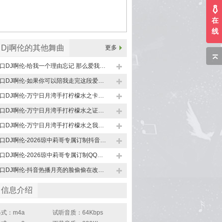
在
线
Dj啊伦的其他舞曲
更多
海口DJ啊伦-给我一个理由忘记 那么爱我的你国粤语回忆录中文Electro旋律极速串烧
海口DJ啊伦-如果你可以陪我走完这段爱情国粤语回忆录中文Electro旋律极速串烧
海口DJ啊伦-万宁日月湾手打柠檬水之卡带森林-心碎的梦中英文FKHOSU咚鼓旋律极速串烧
海口DJ啊伦-万宁日月湾手打柠檬水之证明我是你唯一中英文Electro说唱旋律极速串烧
海口DJ啊伦-万宁日月湾手打柠檬水之我听了你的声音中英文Electro说唱旋律极速串烧
海口DJ啊伦-2026琼中莉哥专属订制抖音热播大头针专翻唱专辑Electro说唱极速串烧
海口DJ啊伦-2026琼中莉哥专属订制QQ飞车主题曲中英文专辑FKHOUSE空灵鼓串烧
海口DJ啊伦-抖音热播月亮的脸偷偷在改变大头针专辑中文Electro风格速度135串烧
曲信息介绍
式：m4a
试听音质：64Kbps