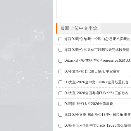
最新上传中文串烧
海口DJ啊伦-
海口DJ啊伦-如果你可以陪我走完这
DjLucky阿庆-前场
DJ小文哥-祝七七生日快乐 平安暴富
DJ大宝-2026全中文FUNKY空灵鼓重低音
DJ大宝-2026全国粤语FUNKY张三的歌友谊
DJ阿胜-迷幻太空2026全弹串烧
DJ