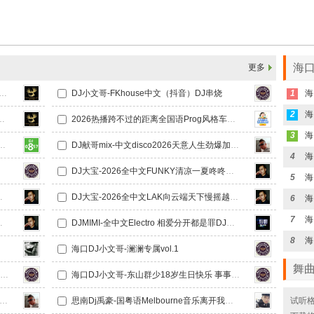
海口
更多
给我一个理由忘记 那么爱我的你国粤语回忆录中文Electro旋律极速串烧
DJ小文哥-FKhouse中文（抖音）DJ串烧
1
2
段爱情国粤语回忆录中文Electro旋律极速串烧
2026热播跨不过的距离全国语Prog风格车载DJ串烧
3
待客Progressive飘鼓DJ串烧Vlo.2
DJ献哥mix-中文disco2026天意人生劲爆加快DJ串烧
4
DJ大宝-2026全中文FUNKY清凉一夏咚咚咚MUSIC慢摇大碟
5
咚咚咚MUSIC慢摇大碟
DJ大宝-2026全中文LAK向云端天下慢摇越南鼓MUSIC慢摇大碟
6
7
之光MUSIC咚鼓慢摇大碟
DJMIMI-全中文Electro 相爱分开都是罪DJ慢摇音乐串烧
8
海口DJ小文哥-澜澜专属vol.1
舞
海口DJ小文哥-东山群少18岁生日快乐 事事顺利 心想事成
海口DJ小文哥-东山群少18岁生日快乐 事事顺利 心想事成vol.2
献哥mix-全新中文disco【2026怎么做都是错】劲爆串烧
思南Dj禹豪-国粤语Melbourne音乐离开我的依赖Vs你瞒我瞒包房跳舞专辑
试听格