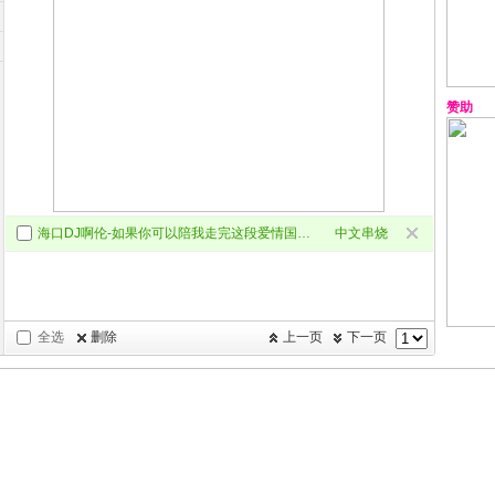
赞助
海口DJ啊伦-如果你可以陪我走完这段爱情国粤语回忆录中文Electro旋律极速串烧
中文串烧
全选
删除
上一页
下一页