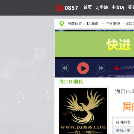
首页
Dj串烧
中文Dj
英文
当前位置：
DJ舞曲
>
中文串烧
>
海口
00:00
/
6
海口Dj啊伦
临时列表
播放历史