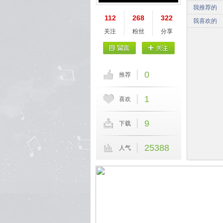
我推荐的
112
268
322
我喜欢的
关注
粉丝
分享
0
推荐
1
喜欢
9
下载
25388
人气