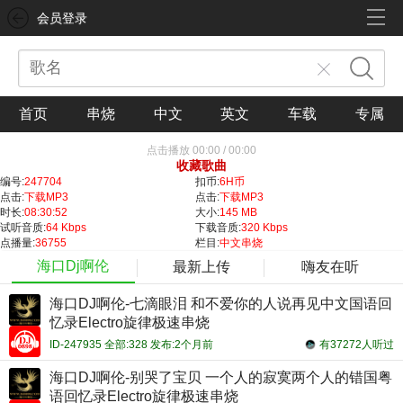
会员登录
首页
串烧
中文
英文
车载
专属
点击播放
00:00
/
00:00
收藏歌曲
编号:
247704
扣币:
6H币
点击:
下载MP3
点击:
下载MP3
时长:
08:30:52
大小:
145 MB
试听音质:
64 Kbps
下载音质:
320 Kbps
点播量:
36755
栏目:
中文串烧
海口Dj啊伦
最新上传
嗨友在听
海口DJ啊伦-七滴眼泪 和不爱你的人说再见中文国语回
忆录Electro旋律极速串烧
ID-247935 全部:328 发布:2个月前
有37272人听过
海口DJ啊伦-别哭了宝贝 一个人的寂寞两个人的错国粤
语回忆录Electro旋律极速串烧