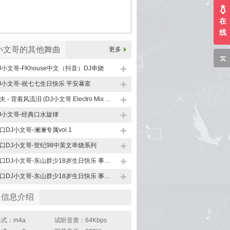
在
线
小文哥的其他舞曲
更多
J小文哥-FKhouse中文（抖音）DJ串烧
J小文哥-祝七七生日快乐 平安暴富
文夫 - 背着风流泪 (DJ小文哥 Electro Mix 2026)
J小文哥-经典口水旋律
口DJ小文哥-澜澜专属vol.1
口DJ小文哥-世纪98中英文串烧系列
海口DJ小文哥-东山群少18岁生日快乐 事事顺利 心想事成
海口DJ小文哥-东山群少18岁生日快乐 事事顺利 心想事成vol.2
曲信息介绍
式：m4a
试听音质：64Kbps