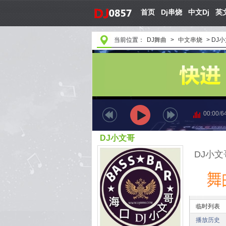
首页
Dj串烧
中文Dj
英文
当前位置：
DJ舞曲
>
中文串烧
>
DJ
00:00
/
6
DJ小文哥
DJ小
临时列表
播放历史