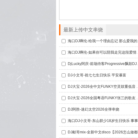
最新上传中文串烧
海口DJ啊伦-
海口DJ啊伦-如果你可以陪我走完这
DjLucky阿庆-前场
DJ小文哥-祝七七生日快乐 平安暴富
DJ大宝-2026全中文FUNKY空灵鼓重低音
DJ大宝-2026全国粤语FUNKY张三的歌友谊
DJ阿胜-迷幻太空2026全弹串烧
DJ