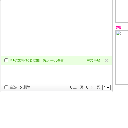
赞助
DJ小文哥-祝七七生日快乐 平安暴富
中文串烧
全选
删除
上一页
下一页