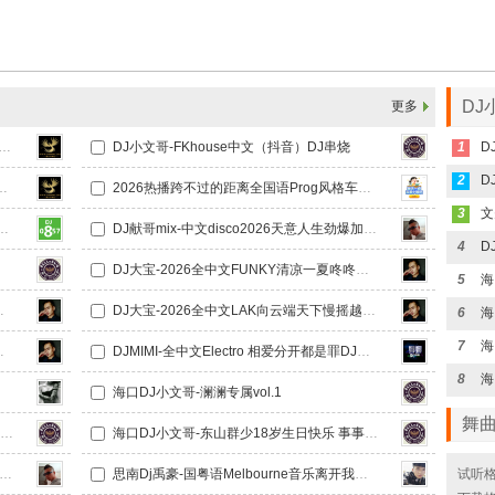
DJ
更多
给我一个理由忘记 那么爱我的你国粤语回忆录中文Electro旋律极速串烧
DJ小文哥-FKhouse中文（抖音）DJ串烧
1
D
2
D
段爱情国粤语回忆录中文Electro旋律极速串烧
2026热播跨不过的距离全国语Prog风格车载DJ串烧
3
待客Progressive飘鼓DJ串烧Vlo.2
DJ献哥mix-中文disco2026天意人生劲爆加快DJ串烧
4
D
DJ大宝-2026全中文FUNKY清凉一夏咚咚咚MUSIC慢摇大碟
5
海
咚咚咚MUSIC慢摇大碟
DJ大宝-2026全中文LAK向云端天下慢摇越南鼓MUSIC慢摇大碟
6
海
7
之光MUSIC咚鼓慢摇大碟
DJMIMI-全中文Electro 相爱分开都是罪DJ慢摇音乐串烧
8
海口DJ小文哥-澜澜专属vol.1
舞
海口DJ小文哥-东山群少18岁生日快乐 事事顺利 心想事成
海口DJ小文哥-东山群少18岁生日快乐 事事顺利 心想事成vol.2
献哥mix-全新中文disco【2026怎么做都是错】劲爆串烧
思南Dj禹豪-国粤语Melbourne音乐离开我的依赖Vs你瞒我瞒包房跳舞专辑
试听格