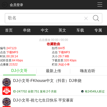
会员登录
首页
串烧
中文
英文
车载
专属
点击播放
00:00
/
00:00
收藏歌曲
编号:
247123
扣币:
6H币
点击:
下载MP3
点击:
下载MP3
时长:
00:28:14
大小:
29.7 MB
试听音质:
64 Kbps
下载音质:
320 Kbps
点播量:
21522
栏目:
兴起小串
DJ小文哥
最新上传
嗨友在听
DJ小文哥-FKhouse中文（抖音）DJ串烧
ID-247702 全部:751 发布:2个月前
有24549人听过
DJ小文哥-祝七七生日快乐 平安暴富