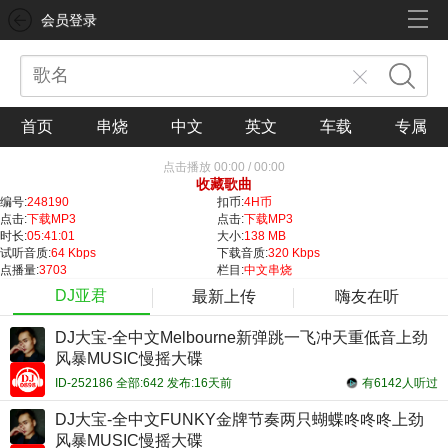
会员登录
首页
串烧
中文
英文
车载
专属
点击播放
00:00
/
00:00
收藏歌曲
编号:
248190
扣币:
4H币
点击:
下载MP3
点击:
下载MP3
时长:
05:41:01
大小:
138 MB
试听音质:
64 Kbps
下载音质:
320 Kbps
点播量:
3703
栏目:
中文串烧
DJ亚君
最新上传
嗨友在听
DJ大宝-全中文Melbourne新弹跳一飞冲天重低音上劲
风暴MUSIC慢摇大碟
ID-252186 全部:642 发布:16天前
有6142人听过
DJ大宝-全中文FUNKY金牌节奏两只蝴蝶咚咚咚上劲
风暴MUSIC慢摇大碟