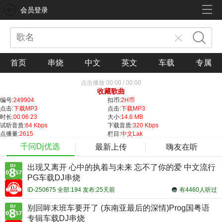
会员登录
首页
串烧
中文
英文
车载
专属
点击播放
00:00
/
00:00
收藏歌曲
编号:
249904
扣币:
2H币
点击:
下载MP3
点击:
下载MP3
时长:
00:06:23
大小:
14.6 MB
试听音质:
64 Kbps
下载音质:
320 Kbps
点播量:
2615
栏目:
中文Lak
千问Dj优选
最新上传
嗨友在听
出现又离开 心中的执着与未来 忘不了你的爱 中文流行
PG车载DJ串烧
ID-250675 全部:194 发布:25天前
有4460人听过
别回眸末班车要开了 (东南亚最后的深情)Prog国粤语
专辑车载DJ串烧