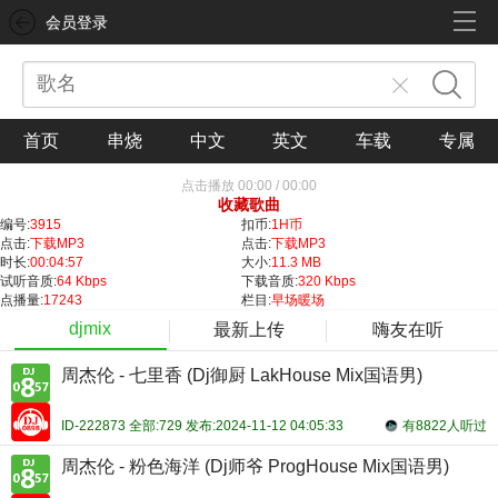
会员登录
首页
串烧
中文
英文
车载
专属
点击播放
00:00
/
00:00
收藏歌曲
编号:
3915
扣币:
1H币
点击:
下载MP3
点击:
下载MP3
时长:
00:04:57
大小:
11.3 MB
试听音质:
64 Kbps
下载音质:
320 Kbps
点播量:
17243
栏目:
早场暖场
djmix
最新上传
嗨友在听
周杰伦 - 七里香 (Dj御厨 LakHouse Mix国语男)
ID-222873 全部:729 发布:2024-11-12 04:05:33
有8822人听过
周杰伦 - 粉色海洋 (Dj师爷 ProgHouse Mix国语男)