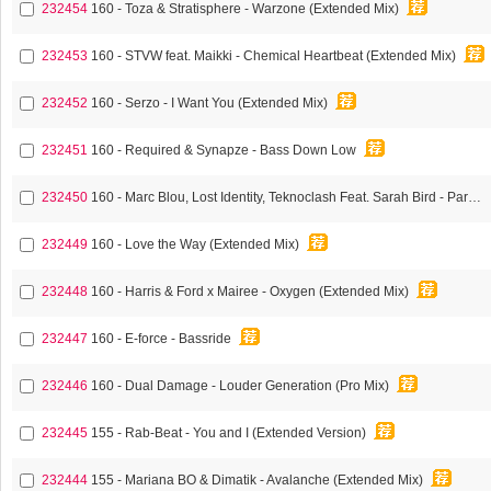
232454
160 - Toza & Stratisphere - Warzone (Extended Mix)
232453
160 - STVW feat. Maikki - Chemical Heartbeat (Extended Mix)
232452
160 - Serzo - I Want You (Extended Mix)
232451
160 - Required & Synapze - Bass Down Low
232450
160 - Marc Blou, Lost Identity, Teknoclash Feat. Sarah Bird - Paradise
232449
160 - Love the Way (Extended Mix)
232448
160 - Harris & Ford x Mairee - Oxygen (Extended Mix)
232447
160 - E-force - Bassride
232446
160 - Dual Damage - Louder Generation (Pro Mix)
232445
155 - Rab-Beat - You and I (Extended Version)
232444
155 - Mariana BO & Dimatik - Avalanche (Extended Mix)