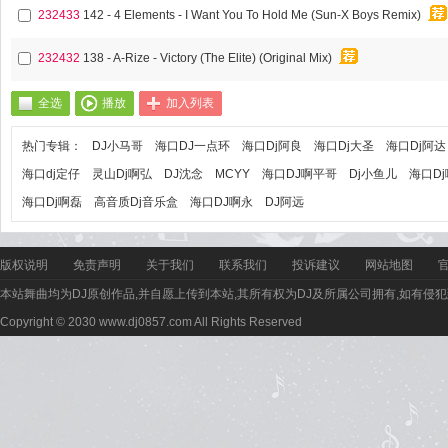
232433
142 - 4 Elements - I Want You To Hold Me (Sun-X Boys Remix)
232432
138 - A-Rize - Victory (The Elite) (Original Mix)
全选
播放
加入列表
热门专辑：
DJ小马哥
海口DJ一点环
海口Dj阿良
海口Dj大圣
海口Dj阿达
海口dj定仔
灵山Dj啊弘
DJ沈念
MCYY
海口DJ啊平哥
Dj小鱼儿
海口D
海口Dj啊磊
高音质Dj音乐盒
海口DJ啊永
DJ阿远
版权说明
免责声明
关于我们
联系我们
投诉建议
网站地图
本站舞曲均为DJ原创作品,并自愿上传到本站,其所有权为DJ及所属公司拥有,如有侵犯
Copyright © 2030 www.dj0857.com All Rights Reserved