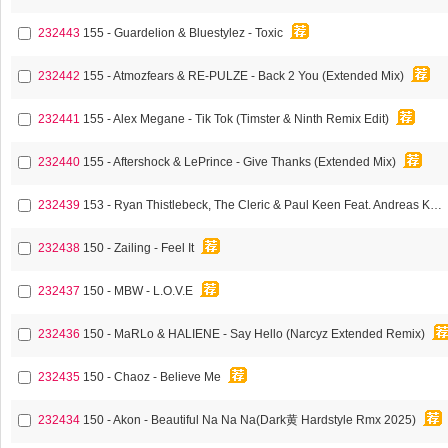
232443
155 - Guardelion & Bluestylez - Toxic
232442
155 - Atmozfears & RE-PULZE - Back 2 You (Extended Mix)
232441
155 - Alex Megane - Tik Tok (Timster & Ninth Remix Edit)
232440
155 - Aftershock & LePrince - Give Thanks (Extended Mix)
232439
153 - Ryan Thistlebeck, The Cleric & Paul Keen Feat. Andreas Kachelmeier
232438
150 - Zailing - Feel It
232437
150 - MBW - L.O.V.E
232436
150 - MaRLo & HALIENE - Say Hello (Narcyz Extended Remix)
232435
150 - Chaoz - Believe Me
232434
150 - Akon - Beautiful Na Na Na(Dark黄 Hardstyle Rmx 2025)