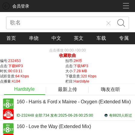
会员登录
首页
串烧
中文
英文
车载
专属
点击播放
00:00
/
00:00
收藏歌曲
编号:
232453
扣币:
2H币
点击:
下载MP3
点击:
下载MP3
时长:
00:03:11
大小:
7.28 MB
试听音质:
64 Kbps
下载音质:
320 Kbps
点播量:
4104
栏目:
Hardstyle
Hardstyle
最新上传
嗨友在听
160 - Harris & Ford x Mairee - Oxygen (Extended Mix)
ID-232448 全部:734 发布:2025-06-26 00:25:00
有8820人听过
160 - Love the Way (Extended Mix)