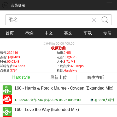
会员登录
首页
串烧
中文
英文
车载
专属
点击播放
00:00
/
00:00
收藏歌曲
编号:
232446
扣币:
2H币
点击:
下载MP3
点击:
下载MP3
时长:
00:03:48
大小:
8.71 MB
试听音质:
64 Kbps
下载音质:
320 Kbps
点播量:
3794
栏目:
Hardstyle
Hardstyle
最新上传
嗨友在听
160 - Harris & Ford x Mairee - Oxygen (Extended Mix)
ID-232448 全部:734 发布:2025-06-26 00:25:00
有8820人听过
160 - Love the Way (Extended Mix)