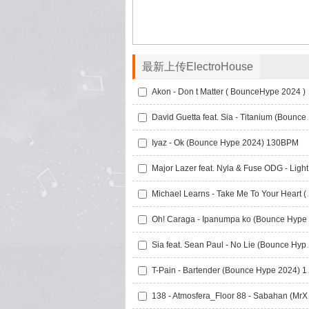
最新上传ElectroHouse
Akon - 
David Guetta feat
Iyaz - Ok (Bounce Hype 2024) 130BPM
Major 
Michael Learns - Take
Sia feat. Sean Pau
T-Pain - Ba
138 - Atmos