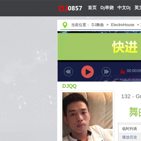
首页
Dj串烧
中文Dj
英文
当前位置：
DJ舞曲
>
ElectroHouse
>
00:00
/
0
DJQQ
临时列表
播放历史