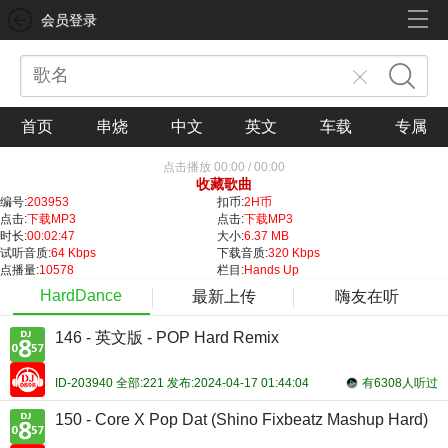
会员登录
首页
串烧
中文
英文
车载
专属
点击播放
00:00
/
00:00
收藏歌曲
编号:
203953
扣币:
2H币
点击:
下载MP3
点击:
下载MP3
时长:
00:02:47
大小:
6.37 MB
试听音质:
64 Kbps
下载音质:
320 Kbps
点播量:
10578
栏目:
Hands Up
HardDance
最新上传
嗨友在听
146 - 英文版 - POP Hard Remix
ID-203940 全部:221 发布:2024-04-17 01:44:04
有6308人听过
150 - Core X Pop Dat (Shino Fixbeatz Mashup Hard)