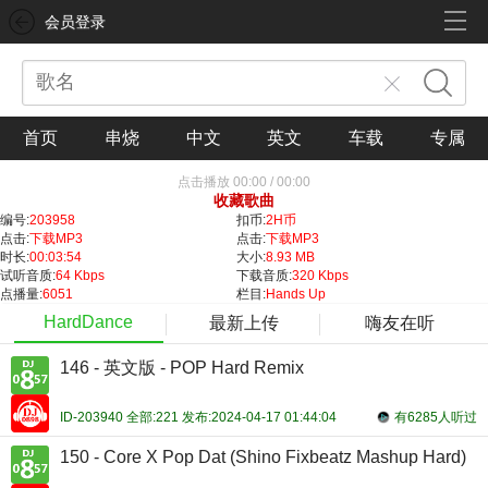
会员登录
首页
串烧
中文
英文
车载
专属
点击播放
00:00
/
00:00
收藏歌曲
编号:
203958
扣币:
2H币
点击:
下载MP3
点击:
下载MP3
时长:
00:03:54
大小:
8.93 MB
试听音质:
64 Kbps
下载音质:
320 Kbps
点播量:
6051
栏目:
Hands Up
HardDance
最新上传
嗨友在听
146 - 英文版 - POP Hard Remix
ID-203940 全部:221 发布:2024-04-17 01:44:04
有6285人听过
150 - Core X Pop Dat (Shino Fixbeatz Mashup Hard)