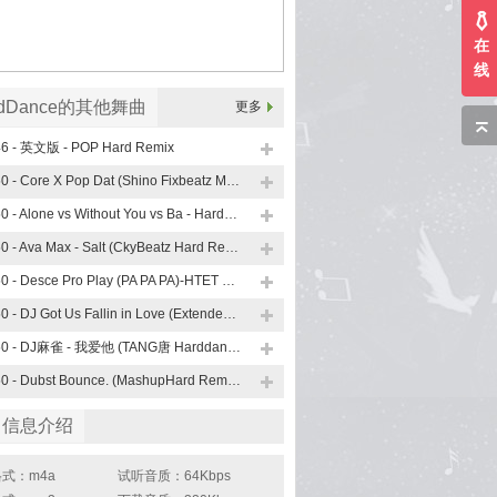
在
线
rdDance的其他舞曲
更多
46 - 英文版 - POP Hard Remix
150 - Core X Pop Dat (Shino Fixbeatz Mashup Hard)
150 - Alone vs Without You vs Ba - HardBounce
150 - Ava Max - Salt (CkyBeatz Hard Remix)
150 - Desce Pro Play (PA PA PA)-HTET G EDIT 修改版
150 - DJ Got Us Fallin in Love (ExtendedHard Remix)
150 - DJ麻雀 - 我爱他 (TANG唐 Harddance Remix)
150 - Dubst Bounce. (MashupHard Remix)
曲信息介绍
式：m4a
试听音质：64Kbps