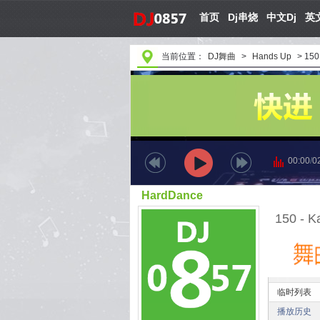
首页
Dj串烧
中文Dj
英文
当前位置：
DJ舞曲
>
Hands Up
>
150
00:00
/
0
HardDance
150 - K
临时列表
播放历史