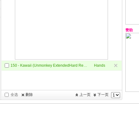
赞助
150 - Kawaii (Unmonkey ExtendedHard Remix)
Hands
Up
全选
删除
上一页
下一页