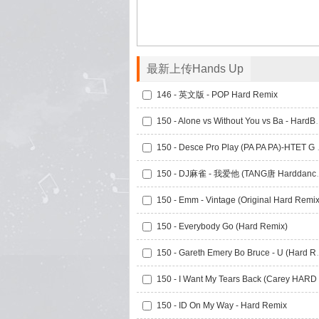
最新上传Hands Up
146 - 英文版 - POP Hard Remix
150 - Alone vs Wit
150 - Desce
150 - DJ麻雀 - 
150 - Emm - Vintage (Original Hard Remix
150 - Everybody Go (Hard Remix)
150 - Gareth E
150 - ID On My Way - Hard Remix