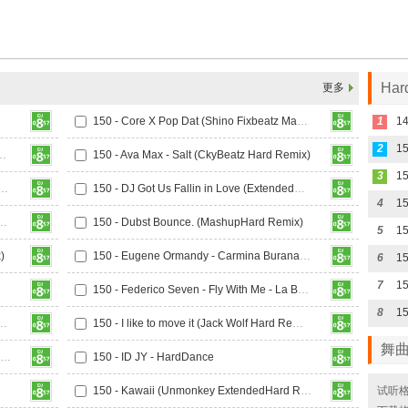
Ha
更多
150 - Core X Pop Dat (Shino Fixbeatz Mashup Hard)
1
1
2
hout You vs Ba - HardBounce
150 - Ava Max - Salt (CkyBeatz Hard Remix)
3
 Pro Play (PA PA PA)-HTET G EDIT 修改版
150 - DJ Got Us Fallin in Love (ExtendedHard Remix)
4
我爱他 (TANG唐 Harddance Remix)
150 - Dubst Bounce. (MashupHard Remix)
5
)
150 - Eugene Ormandy - Carmina Burana (Dark Hard Remix)
6
7
150 - Federico Seven - Fly With Me - La Bomba
8
mery Bo Bruce - U (Hard Remix)
150 - I like to move it (Jack Wolf Hard Remix)
舞
150 - I Want My Tears Back (Carey HARD BOOTLEGHard Remix)
150 - ID JY - HardDance
150 - Kawaii (Unmonkey ExtendedHard Remix)
试听格