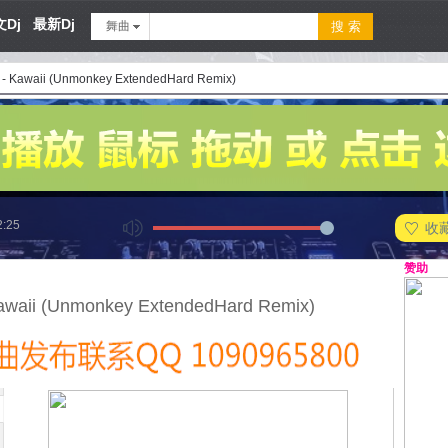
Dj
最新Dj
舞曲
 - Kawaii (Unmonkey ExtendedHard Remix)
2:25
收
赞助
awaii (Unmonkey ExtendedHard Remix)