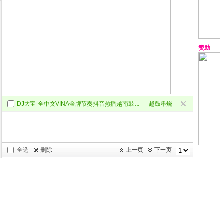
赞助
DJ大宝-全中文VINA金牌节奏抖音热播越南鼓劲爆劲曲ElectronicS慢摇大碟
越鼓串烧
全选
删除
上一页
下一页