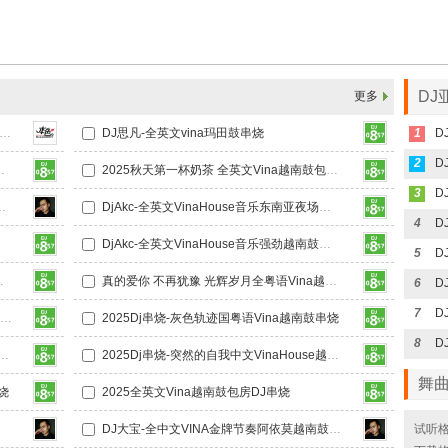
DJ
更多
J敌敌畏-2026最新打造美女最爱调皮越南风VINAHOUSE串烧
DJ思凡-全英文vina玛田鼓串烧
1
2
ouse音乐越南鼓专辑
2025秋天第一杯奶茶 全英文Vina越南鼓包房DJ串烧
3
联帮爱拼才会赢越南鼓MUSIC慢摇大碟
DjAkc-全英文VinaHouse音乐东南亚夜场不眠之夜摇摆DJ串烧
4
mp3
DjAkc-全英文VinaHouse音乐强劲越南鼓极速摇摆靓碟
5
a越南鼓DJ串烧
真的爱你 不再犹豫 光辉岁月全粤语Vina越南鼓DJ串烧
6
7
越南鼓20分钟小串-流浪花 心要让你听见 天涯 兄弟
2025Dj串烧-灰色轨迹国粤语Vina越南鼓串烧
8
-伤心太平洋中文VinaHouse越南鼓DJ串烧
2025Dj串烧-突然的自我中文VinaHouse越南鼓DJ串烧
舞
烧
2025全英文Vina越南鼓包房DJ串烧
慢摇大碟
DJ大宝-全中文VINA金牌节奏阿依莫越南鼓上劲风暴MUSIC慢摇大碟
试听格