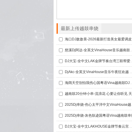
最新上传越鼓串烧
海口D
慈溪Dj阿达-全英文VinaH
DJ大宝-全中文LAK金牌节奏台湾三
DjAkc-全英文VinaHouse音乐午夜狂欢越南鼓靓碟
海阔天空别怕我伤心国粤语Vin
2025Dj串烧
2025Dj串烧-灰色轨迹国粤语Vina越南鼓串
DJ大宝-全中文LAKHOUSE金牌节奏云宫迅音心系天下越南鼓MUSIC