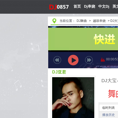
首页
Dj串烧
中文Dj
英文
当前位置：
DJ舞曲
>
越鼓串烧
>
DJ大
00:00
/
5
DJ亚君
临时列表
播放历史