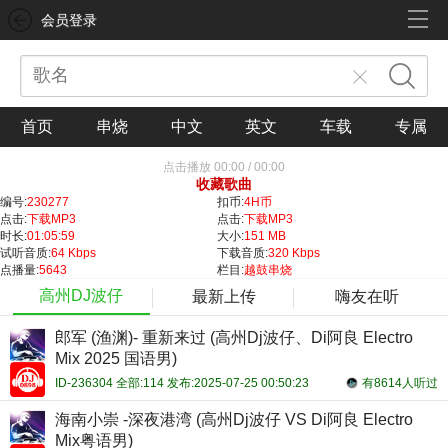
会员登录
首页
串烧
中文
英文
车载
专属
点击播放
00:00
/
00:00
收藏歌曲
编号:
230277
扣币:
4H币
点击:
下载MP3
点击:
下载MP3
时长:
01:05:59
大小:
151 MB
试听音质:
64 Kbps
下载音质:
320 Kbps
点播量:
5643
栏目:
越鼓串烧
高州DJ波仔
最新上传
嗨友在听
郎军 (渔渊)- 重新来过 (高州Dj波仔、Di阿良 Electro
Mix 2025 国语男)
ID-236304 全部:114 发布:2025-07-25 00:50:23
有8614人听过
海南小崇 -深夜港湾 (高州Dj波仔 VS Di阿良 Electro
Mix粤语男)