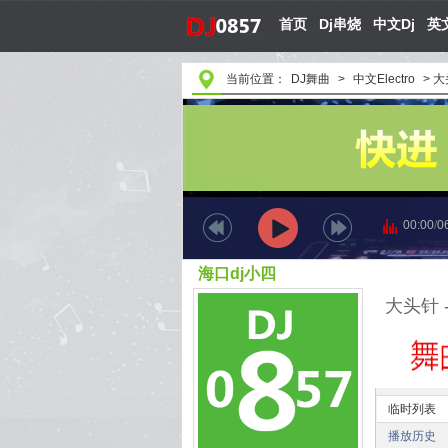
首页
Dj串烧
中文Dj
英文
当前位置：
DJ舞曲
>
中文Electro
>
大头
00:00
/
0
海口dj小四
大头针 -
临时列表
播放历史