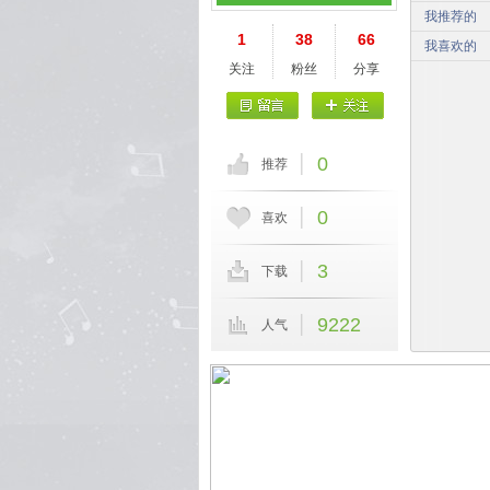
我推荐的
1
38
66
我喜欢的
关注
粉丝
分享
0
推荐
0
喜欢
3
下载
9222
人气