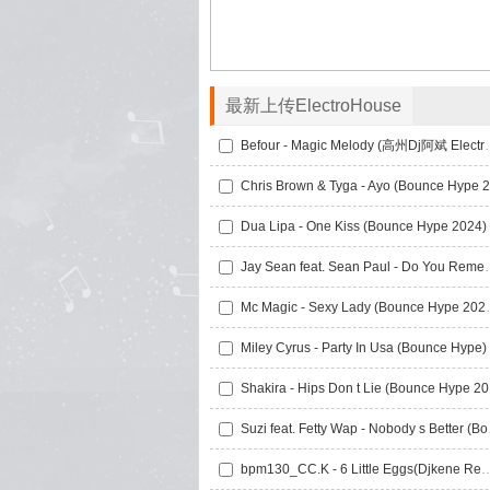
最新上传ElectroHouse
Befour - Magic Me
Jay Sean feat. Sean Paul - D
Mc Magic - Sexy
Shak
Suzi feat.
bpm130_CC.K - 6 Little Eggs