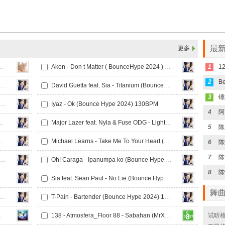
最新
更多
lody (高州Dj阿斌 Electro Mix )
Akon - Don t Matter ( BounceHype 2024 ) 130BPM
1
2
Chris Brown & Tyga - Ayo (Bounce Hype 2024) 130BPM
David Guetta feat. Sia - Titanium (BounceHype) 130BPM
3
Dua Lipa - One Kiss (Bounce Hype 2024) 130BPM
Iyaz - Ok (Bounce Hype 2024) 130BPM
4
o You Remember (Bounce Hype 2024) 130BPM
Major Lazer feat. Nyla & Fuse ODG - Light It Up (Bounce Hype 2024) 130BPM
5
 Lady (Bounce Hype 2024) 130BPM
Michael Learns - Take Me To Your Heart (Bounce Hype 2024) 130BPM
6
7
Miley Cyrus - Party In Usa (Bounce Hype) 130BPM
Oh! Caraga - Ipanumpa ko (Bounce Hype 2024) 130BPM
8
ira - Hips Don t Lie (Bounce Hype 2024) 130BPM
Sia feat. Sean Paul - No Lie (Bounce Hype 2024) 130BPM
舞
 Fetty Wap - Nobody s Better (Bounce Hype 2024) 130BPM
T-Pain - Bartender (Bounce Hype 2024) 130BPM
(Djkene ReMix)
138 - Atmosfera_Floor 88 - Sabahan (MrX_新弹跳 Melbourne bounce Bootleg)
试听格