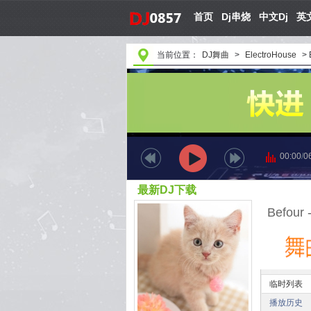
首页
Dj串烧
中文Dj
英文
当前位置：
DJ舞曲
>
ElectroHouse
>
00:00
/
0
最新DJ下载
Befour 
临时列表
播放历史