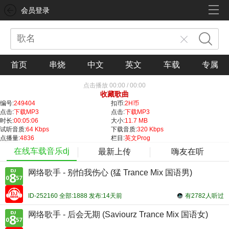
会员登录
首页
串烧
中文
英文
车载
专属
点击播放
00:00
/
00:00
收藏歌曲
编号:
249404
扣币:
2H币
点击:
下载MP3
点击:
下载MP3
时长:
00:05:06
大小:
11.7 MB
试听音质:
64 Kbps
下载音质:
320 Kbps
点播量:
4836
栏目:
英文Prog
在线车载音乐dj
最新上传
嗨友在听
网络歌手 - 别怕我伤心 (猛 Trance Mix 国语男)
ID-252160 全部:1888 发布:14天前
有2782人听过
网络歌手 - 后会无期 (Saviourz Trance Mix 国语女)