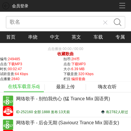
会员登录
首页
串烧
中文
英文
车载
专属
点击播放
00:00
/
00:00
收藏歌曲
编号:
249485
扣币:
2H币
点击:
下载MP3
点击:
下载MP3
时长:
00:02:47
大小:
6.39 MB
试听音质:
64 Kbps
下载音质:
320 Kbps
点播量:
2840
栏目:
编排套曲
在线车载音乐dj
最新上传
嗨友在听
网络歌手 - 别怕我伤心 (猛 Trance Mix 国语男)
ID-252160 全部:1888 发布:13天前
有2782人听过
网络歌手 - 后会无期 (Saviourz Trance Mix 国语女)