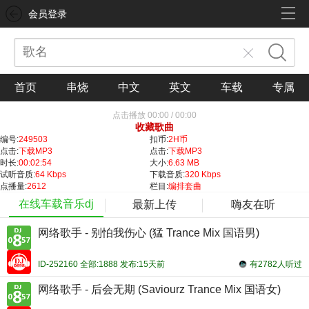
会员登录
首页
串烧
中文
英文
车载
专属
点击播放
00:00
/
00:00
收藏歌曲
编号:
249503
扣币:
2H币
点击:
下载MP3
点击:
下载MP3
时长:
00:02:54
大小:
6.63 MB
试听音质:
64 Kbps
下载音质:
320 Kbps
点播量:
2612
栏目:
编排套曲
在线车载音乐dj
最新上传
嗨友在听
网络歌手 - 别怕我伤心 (猛 Trance Mix 国语男)
ID-252160 全部:1888 发布:15天前
有2782人听过
网络歌手 - 后会无期 (Saviourz Trance Mix 国语女)