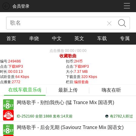
会员登录
首页
串烧
中文
英文
车载
专属
点击播放
00:00
/
00:00
收藏歌曲
编号:
249486
扣币:
2H币
点击:
下载MP3
点击:
下载MP3
时长:
00:03:13
大小:
7.37 MB
试听音质:
64 Kbps
下载音质:
320 Kbps
点播量:
2772
栏目:
编排套曲
在线车载音乐dj
最新上传
嗨友在听
网络歌手 - 别怕我伤心 (猛 Trance Mix 国语男)
ID-252160 全部:1888 发布:14天前
有2782人听过
网络歌手 - 后会无期 (Saviourz Trance Mix 国语女)