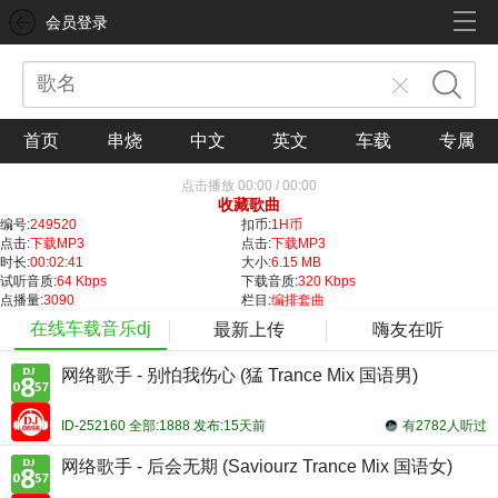
会员登录
首页
串烧
中文
英文
车载
专属
点击播放
00:00
/
00:00
收藏歌曲
编号:
249520
扣币:
1H币
点击:
下载MP3
点击:
下载MP3
时长:
00:02:41
大小:
6.15 MB
试听音质:
64 Kbps
下载音质:
320 Kbps
点播量:
3090
栏目:
编排套曲
在线车载音乐dj
最新上传
嗨友在听
网络歌手 - 别怕我伤心 (猛 Trance Mix 国语男)
ID-252160 全部:1888 发布:15天前
有2782人听过
网络歌手 - 后会无期 (Saviourz Trance Mix 国语女)