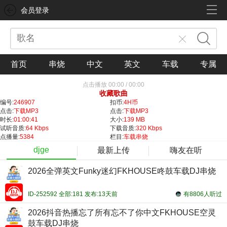
会员登录
首页
串烧
中文
英文
车载
专属
点击播放
00:00
/
00:00
收藏歌曲
编号:
246907
扣币:
4H币
点击:
下载MP3
点击:
下载MP3
时长:
01:00:41
大小:
139 MB
试听音质:
64 Kbps
下载音质:
320 Kbps
点播量:
5384
栏目:
车载串烧
djge
最新上传
嗨友在听
2026全弹英文Funky迷幻FKHOUSE咚鼓车载DJ串烧
ID-252592 全部:181 发布:13天前
有8806人听过
2026抖音热播忘了所有忘不了你中文FKHOUSE空灵
鼓车载DJ串烧