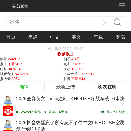
会员登录
首页
串烧
中文
英文
车载
专属
点击播放
00:00
/
00:00
收藏歌曲
编号:
246913
扣币:
4H币
点击:
下载MP3
点击:
下载MP3
时长:
00:57:37
大小:
132 MB
试听音质:
64 Kbps
下载音质:
320 Kbps
点播量:
3364
栏目:
车载串烧
djge
最新上传
嗨友在听
2026全弹英文Funky迷幻FKHOUSE咚鼓车载DJ串烧
ID-252592 全部:181 发布:14天前
有8857人听过
2026抖音热播忘了所有忘不了你中文FKHOUSE空灵
鼓车载DJ串烧